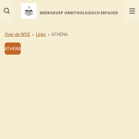
Ga
direct
WERKGROEP ORNITHOLOGISCH ERFGOED
naar
de
hoofdinhoud
Over de WOE
»
Links
»
ATHENA
ATHENA