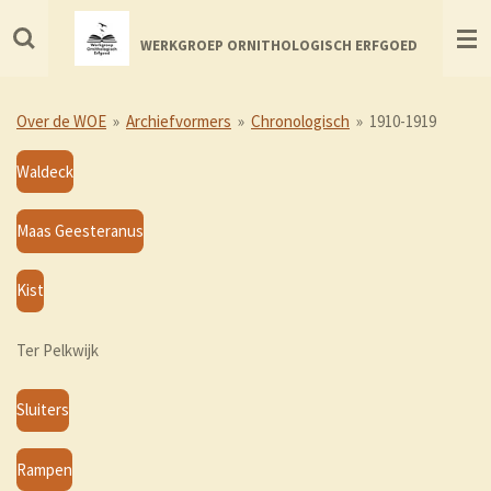
Ga
direct
WERKGROEP ORNITHOLOGISCH ERFGOED
naar
de
hoofdinhoud
Over de WOE
»
Archiefvormers
»
Chronologisch
»
1910-1919
Waldeck
Maas Geesteranus
Kist
Ter Pelkwijk
Sluiters
Rampen