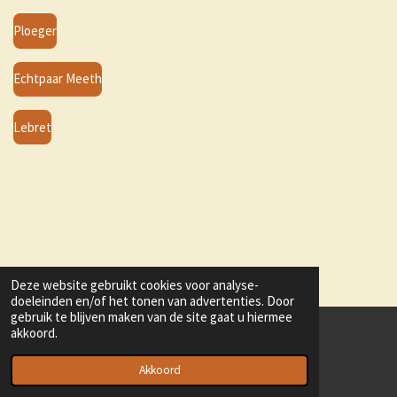
Ploeger
Echtpaar Meeth
Lebret
Deze website gebruikt cookies voor analyse-
doeleinden en/of het tonen van advertenties. Door
gebruik te blijven maken van de site gaat u hiermee
akkoord.
© 2022 - 2026 ornithologischerfgoed
Powered by
JouwWeb
Akkoord