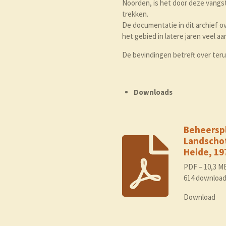
Noorden, is het door deze vangst
trekken.
De documentatie in dit archief 
het gebied in latere jaren veel aa
De bevindingen betreft over terug
Downloads
Beheersp
Landscho
Heide, 19
PDF – 10,3 M
614 downloa
Download