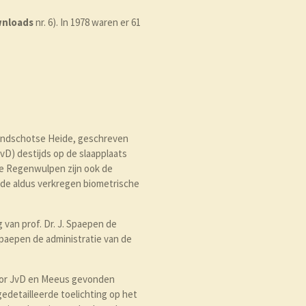
nloads
nr. 6). In 1978 waren er 61
Landschotse Heide, geschreven
JvD) destijds op de slaapplaats
e Regenwulpen zijn ook de
 de aldus verkregen biometrische
 van prof. Dr. J. Spaepen de
paepen de administratie van de
door JvD en Meeus gevonden
gedetailleerde toelichting op het