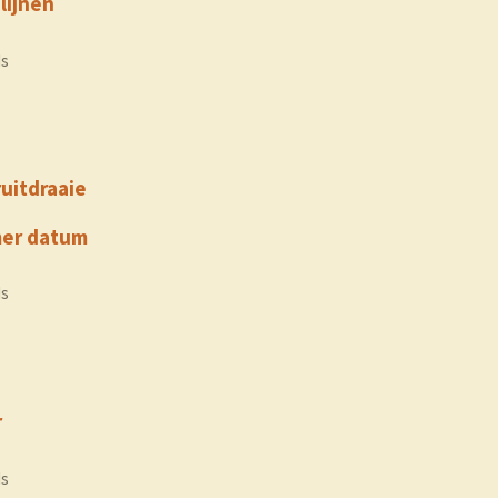
lijnen
ds
uitdraaie
er datum
ds
r
ds