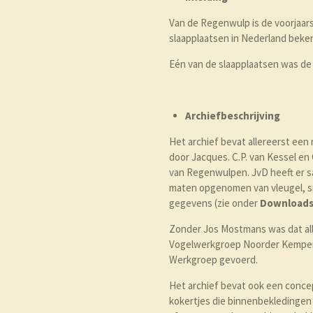
Van de Regenwulp is de voorjaars
slaapplaatsen in Nederland bekend
Eén van de slaapplaatsen was de 
Archiefbeschrijving
Het archief bevat allereerst ee
door Jacques. C.P. van Kessel en 
van Regenwulpen. JvD heeft er 
maten opgenomen van vleugel, sna
gegevens (zie onder
Download
Zonder Jos Mostmans was dat alle
Vogelwerkgroep Noorder Kempen (
Werkgroep gevoerd.
Het archief bevat ook een conc
kokertjes die binnenbekledingen 