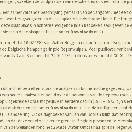
ingen, speelden de vindplaatsen van de kokertjes ook een rol in de prec
JvD een samenvattende beschrijving gemaakt van de vangsten, met een 
ame over terugvangsten op de slaapplaats Landschotse Heide. Die teru
ze slaapplaats in achtereenvolgende jaren bezoeken. Ook geven ze ee
ebied van deze slaapplaats. (zie onder
Downloads
nr. 2).
een brief d.d. 10-02-1986 van Walter Roggeman, hoofd van het Belgische
in de Belgische Kempen geringde Regenwulpen. Voor publicatie van bevin
ef van JvD aan Spaepen d.d. 24-05-1986 en diens antwoord d.d. 30-05-1986
s
 dit archief betreffen vooral de analyse van biometrische gegevens, wat 
n een nadere analyse het beeld over de herkomst van de Regenwulpen 
 op uitgebreide schaal mogelijk. Van eerdere datum (1911 – 1975) zijn sl
mputeruitdraaien (zie onder
Downloads
nr. 5) is in de kantlijn een aan
t IJslandse ring. Uit de dagboeken van Jan van Dooren blijkt dat het rin
d, en dat deze vogel net over de grens in België is gevangen te Meerpl
één van de weilanden rond het Zwarte Water. Omdat half april de Regenwu