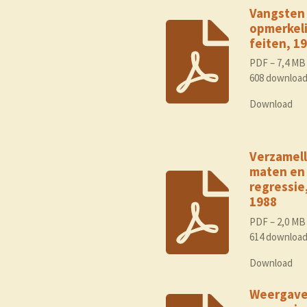
Vangsten
opmerkeli
feiten, 1
PDF – 7,4 MB
608 downloa
Download
Verzamell
maten en
regressie
1988
PDF – 2,0 MB
614 downloa
Download
Weergav