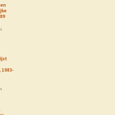
 en
jke
989
ds
ijst
, 1983-
ds
e