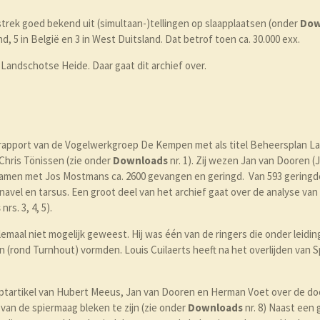
trek goed bekend uit (simultaan-)tellingen op slaapplaatsen (onder
Dow
, 5 in België en 3 in West Duitsland. Dat betrof toen ca. 30.000 exx.
Landschotse Heide. Daar gaat dit archief over.
n rapport van de Vogelwerkgroep De Kempen met als titel Beheersplan 
Chris Tönissen (zie onder
Downloads
nr. 1). Zij wezen Jan van Dooren (
samen met Jos Mostmans ca. 2600 gevangen en geringd. Van 593 geringd
vel en tarsus. Een groot deel van het archief gaat over de analyse van
s
nrs. 3, 4, 5).
maal niet mogelijk geweest. Hij was één van de ringers die onder leiding
rond Turnhout) vormden. Louis Cuilaerts heeft na het overlijden van S
eptartikel van Hubert Meeus, Jan van Dooren en Herman Voet over de 
van de spiermaag bleken te zijn (zie onder
Downloads
nr. 8) Naast een 