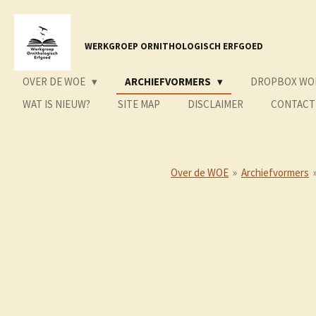
Ga
direct
naar
WERKGROEP ORNITHOLOGISCH ERFGOED
de
hoofdinhoud
OVER DE WOE
ARCHIEFVORMERS
DROPBOX WO
WAT IS NIEUW?
SITE MAP
DISCLAIMER
CONTACT
Over de WOE
»
Archiefvormers