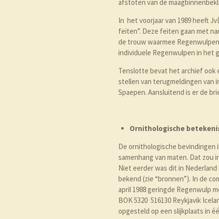
afstoten van de maagbinnenbekled
In het voorjaar van 1989 heeft 
feiten”. Deze feiten gaan met n
de trouw waarmee Regenwulpen de
individuele Regenwulpen in het g
Tenslotte bevat het archief ook 
stellen van terugmeldingen van 
Spaepen. Aansluitend is er de bri
Ornithologische betekeni
De ornithologische bevindingen in
samenhang van maten. Dat zou i
Niet eerder was dit in Nederland
bekend (zie “bronnen”). In de co
april 1988 geringde Regenwulp me
BOK 5320 516130 Reykjavik Icelan
opgesteld op een slijkplaats in 