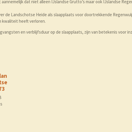
 aannemelijk dat niet alleen IJslandse Grutto’s maar ook IJslandse Re
over de Landschotse Heide als slaapplaats voor doortrekkende Regenwul
n kwaliteit heeft verloren.
vangsten en verblijfsduur op de slaapplaats, zijn van betekenis voor inz
lan
tse
73
B
ds