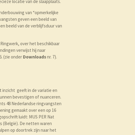
ieze locatie van de slaapplaats.
onderbouwing van “opmerkelijke
gvangsten geven een beeld van
n beeld van de verblijfsduur van
 Ringwerk, over het beschikbaar
dingen verwijst hij naar
. (zie onder
Downloads
nr. 7).
inzicht geeft in de variatie en
kunnen bevestigen of nuanceren.
echts 48 Nederlandse ringvangsten
tekening gemaakt over een op 16
gopschrift luidt: MUS PER Nat
as (België). De netten waren
lpen op doortrek zijn naar het