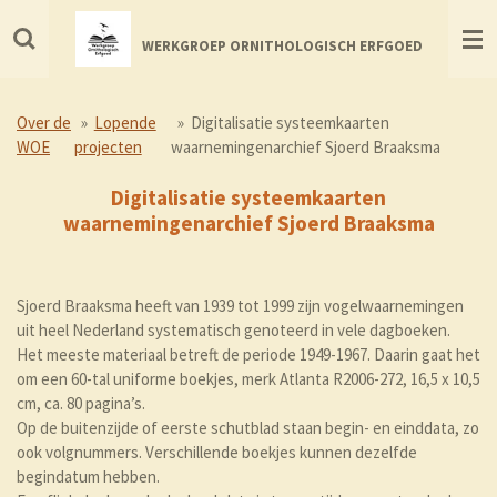
Ga
direct
WERKGROEP ORNITHOLOGISCH ERFGOED
naar
de
hoofdinhoud
Over de
»
Lopende
»
Digitalisatie systeemkaarten
WOE
projecten
waarnemingenarchief Sjoerd Braaksma
Digitalisatie systeemkaarten
waarnemingenarchief Sjoerd Braaksma
Sjoerd Braaksma heeft van 1939 tot 1999 zijn vogelwaarnemingen
uit heel Nederland systematisch genoteerd in vele dagboeken.
Het meeste materiaal betreft de periode 1949-1967. Daarin gaat het
om een 60-tal uniforme boekjes, merk Atlanta R2006-272, 16,5 x 10,5
cm, ca. 80 pagina’s.
Op de buitenzijde of eerste schutblad staan begin- en einddata, zo
ook volgnummers. Verschillende boekjes kunnen dezelfde
begindatum hebben.