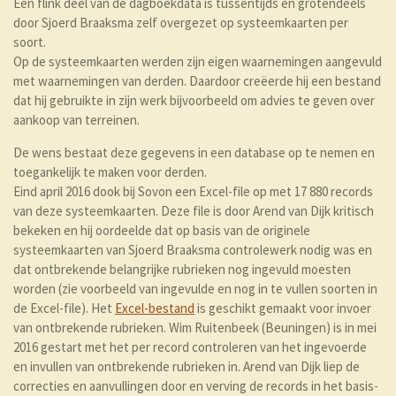
Een flink deel van de dagboekdata is tussentijds en grotendeels
door Sjoerd Braaksma zelf overgezet op systeemkaarten per
soort.
Op de systeemkaarten werden zijn eigen waarnemingen aangevuld
met waarnemingen van derden. Daardoor creëerde hij een bestand
dat hij gebruikte in zijn werk bijvoorbeeld om advies te geven over
aankoop van terreinen.
De wens bestaat deze gegevens in een database op te nemen en
toegankelijk te maken voor derden.
Eind april 2016 dook bij Sovon een Excel-file op met 17 880 records
van deze systeemkaarten. Deze file is door Arend van Dijk kritisch
bekeken en hij oordeelde dat op basis van de originele
systeemkaarten van Sjoerd Braaksma controlewerk nodig was en
dat ontbrekende belangrijke rubrieken nog ingevuld moesten
worden (zie voorbeeld van ingevulde en nog in te vullen soorten in
de Excel-file). Het
Excel-bestand
is geschikt gemaakt voor invoer
van ontbrekende rubrieken. Wim Ruitenbeek (Beuningen) is in mei
2016 gestart met het per record controleren van het ingevoerde
en invullen van ontbrekende rubrieken in. Arend van Dijk liep de
correcties en aanvullingen door en verving de records in het basis-