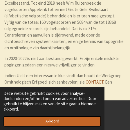
Excelbestand. Tot eind 2019 heeft Wim Ruitenbeek de
vogelsoorten Appelvink tot en met Grote Gele Kwikstaart
(alfabetische volgorde) behandeld en is er toen mee gestopt.
Vijftig van de totaal 160 vogelsoorten en 5684 van de tot 18368
uitgegroeide records zijn behandeld. Dat is ca. 31%.
Controleren en aanvullen is tijdrovend, mede door de
dichtbeschreven systeemkaarten, en enige kennis van topografie
en ornithologie zijn daarbij belangrijk.
In 2020-2022 is niet aan bestand gewerkt. Er zijn enkele mislukte
pogingen gedaan een nieuwe vrijwilliger te vinden.
Indien U dit een interessante klus vindt dan houdt de Werkgroep
Ornithologisch Erfgoed zich aanbevolen; zie
CONTACT
. Een
voorbeeld van wat dat werk inhoudt staat
HIER
.
Deze website gebruikt cookies voor analyse-
doeleinden en/of het tonen van advertenties. Door
gebruik te blijven maken van de site gaat u hiermee
akkoord.
© 2022 - 2026 ornithologischerfgoed
Powered by
JouwWeb
Akkoord