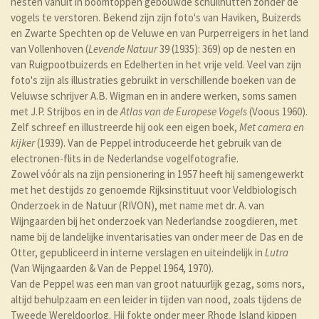
nesten vanuit in boomtoppen gebouwde schuilhutten zonder de
vogels te verstoren. Bekend zijn zijn foto's van Haviken, Buizerds
en Zwarte Spechten op de Veluwe en van Purperreigers in het land
van Vollenhoven (
Levende Natuur
39 (1935): 369) op de nesten en
van Ruigpootbuizerds en Edelherten in het vrije veld. Veel van zijn
foto's zijn als illustraties gebruikt in verschillende boeken van de
Veluwse schrijver A.B. Wigman en in andere werken, soms samen
met J.P. Strijbos en in de
Atlas van de Europese Vogels
(Voous 1960).
Zelf schreef en illustreerde hij ook een eigen boek,
Met camera en
kijker
(1939). Van de Peppel introduceerde het gebruik van de
electronen-flits in de Nederlandse vogelfotografie.
Zowel vóór als na zijn pensionering in 1957 heeft hij samengewerkt
met het destijds zo genoemde Rijksinstituut voor Veldbiologisch
Onderzoek in de Natuur (RIVON), met name met dr. A. van
Wijngaarden bij het onderzoek van Nederlandse zoogdieren, met
name bij de landelijke inventarisaties van onder meer de Das en de
Otter, gepubliceerd in interne verslagen en uiteindelijk in
Lutra
(Van Wijngaarden & Van de Peppel 1964, 1970).
Van de Peppel was een man van groot natuurlijk gezag, soms nors,
altijd behulpzaam en een leider in tijden van nood, zoals tijdens de
Tweede Wereldoorlog. Hij fokte onder meer Rhode Island kippen