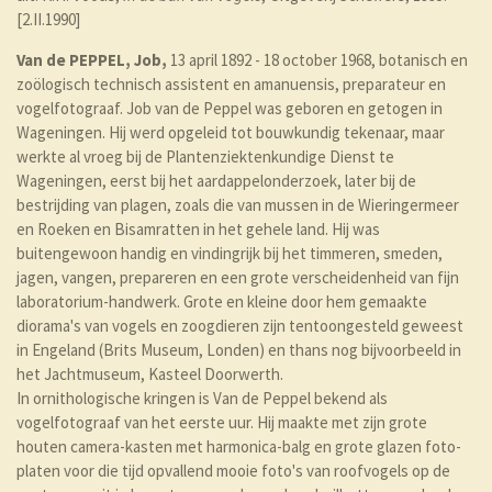
[2.II.1990]
Van de PEPPEL, Job,
13 april 1892 - 18 october 1968, botanisch en
zoölogisch technisch assistent en amanuensis, preparateur en
vogelfotograaf. Job van de Peppel was geboren en getogen in
Wageningen. Hij werd opgeleid tot bouwkundig tekenaar, maar
werkte al vroeg bij de Plantenziektenkundige Dienst te
Wageningen, eerst bij het aardappelonderzoek, later bij de
bestrijding van plagen, zoals die van mussen in de Wieringermeer
en Roeken en Bisamratten in het gehele land. Hij was
buitengewoon handig en vindingrijk bij het timmeren, smeden,
jagen, vangen, prepareren en een grote verscheidenheid van fijn
laboratorium-handwerk. Grote en kleine door hem gemaakte
diorama's van vogels en zoogdieren zijn tentoongesteld geweest
in Engeland (Brits Museum, Londen) en thans nog bijvoorbeeld in
het Jachtmuseum, Kasteel Doorwerth.
In ornithologische kringen is Van de Peppel bekend als
vogelfotograaf van het eerste uur. Hij maakte met zijn grote
houten camera-kasten met harmonica-balg en grote glazen foto-
platen voor die tijd opvallend mooie foto's van roofvogels op de