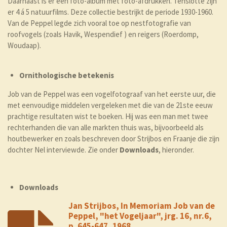
Daarnaast is er een foto-album met foto-afdrukken. Tenslotte zijn
er 4 á 5 natuurfilms. Deze collectie bestrijkt de periode 1930-1960.
Van de Peppel legde zich vooral toe op nestfotografie van
roofvogels (zoals Havik, Wespendief ) en reigers (Roerdomp,
Woudaap).
Ornithologische betekenis
Job van de Peppel was een vogelfotograaf van het eerste uur, die
met eenvoudige middelen vergeleken met die van de 21ste eeuw
prachtige resultaten wist te boeken. Hij was een man met twee
rechterhanden die van alle markten thuis was, bijvoorbeeld als
houtbewerker en zoals beschreven door Strijbos en Fraanje die zijn
dochter Nel interviewde. Zie onder
Downloads
, hieronder.
Downloads
Jan Strijbos, In Memoriam Job van de
Peppel, "het Vogeljaar", jrg. 16, nr.6,
p. 645-647, 1968